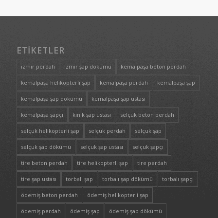
ETIKETLER
izmir perdah
izmir şap dökümü
kemalpaşa beton perdah
kemalpaşa helikopterli şap
kemalpaşa perdah
kemalpaşa şap
kemalpaşa şap dökümü
kemalpaşa şap ustası
kemalpaşa şapçı
kınık şap ustası
selçuk beton perdah
selçuk helikopterli şap
selçuk perdah
selçuk şap
selçuk şap dökümü
selçuk şap ustası
selçuk şapçı
tire beton perdah
tire helikopterli şap
tire perdah
tire şap ustası
torbalı şap
torbalı şap dökümü
torbalı şapçı
ödemiş beton perdah
ödemiş helikopterli şap
ödemiş perdah
ödemiş şap
ödemiş şap dökümü