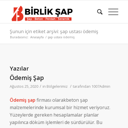
Şunun için etiket arşivi: şap ustası ödemiş
Buradasınız:
Anasayfa
/
şap ustası ödemiş
Yazılar
Ödemiş Şap
/
/
Ağustos 25, 2020
in
Bölgelerimiz
tarafından
1007Admin
Ödemiş şap
firması olarakbeton şap
malzemelerinde kurumsal bir hizmet veriyoruz.
Yüzeylerde gereken hesaplamalar planlar
yapılınca döküm işlemleri de sürdürülür. Bu