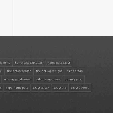
 dökümü
kemalpaşa şap ustası
kemalpaşa şapçı
çı
tire beton perdah
tire helikopterli şap
tire perdah
ödemiş şap dökümü
ödemiş şap ustası
ödemiş şapçı
iş
şapçı kemalpaşa
şapçı selçuk
şapçı tire
şapçı ödemiş