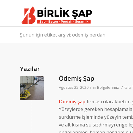
Şunun için etiket arşivi: ödemiş perdah
Yazılar
Ödemiş Şap
/
/
Ağustos 25, 2020
in
Bölgelerimiz
tara
Ödemiş şap
firması olarakbeton 
Yüzeylerde gereken hesaplamalar 
sürdürme işleminde yüzeyin temiz 
ve alt kısma su sızdırmayı engell
engellenmesi hemen her zemin üz