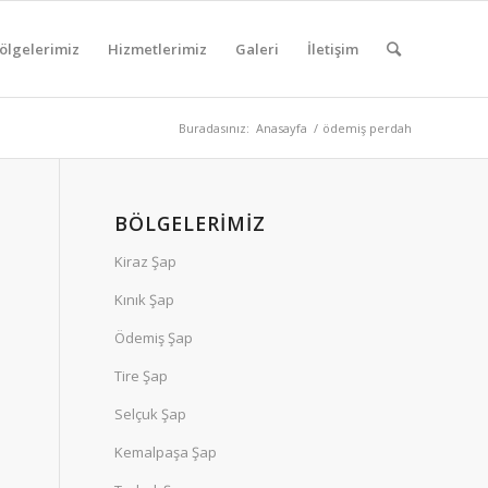
ölgelerimiz
Hizmetlerimiz
Galeri
İletişim
Buradasınız:
Anasayfa
/
ödemiş perdah
BÖLGELERIMIZ
Kiraz Şap
Kınık Şap
Ödemiş Şap
Tire Şap
Selçuk Şap
Kemalpaşa Şap