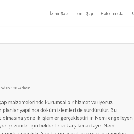
İzmir Şap
İzmir Şap
Hakkımızda
B
fından
1007Admin
şap malzemelerinde kurumsal bir hizmet veriyoruz.
planlar yapılınca döküm işlemleri de sürdürülür. Bu
olmasına yönelik işlemler gerçekleştirilir. Nemi engelleyen
eyen çözümler için beklentinizi karşılamaktayız. Nem
erinde önemlidir. Şap beton uygulaması salon zeminleri,