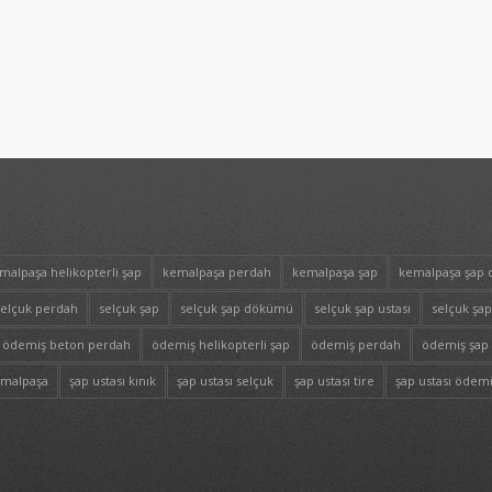
malpaşa helikopterli şap
kemalpaşa perdah
kemalpaşa şap
kemalpaşa şap
selçuk perdah
selçuk şap
selçuk şap dökümü
selçuk şap ustası
selçuk şap
ödemiş beton perdah
ödemiş helikopterli şap
ödemiş perdah
ödemiş şap
emalpaşa
şap ustası kınık
şap ustası selçuk
şap ustası tire
şap ustası ödem