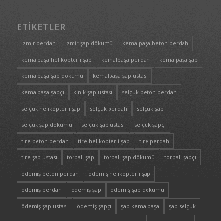
ETIKETLER
izmir perdah
izmir şap dökümü
kemalpaşa beton perdah
kemalpaşa helikopterli şap
kemalpaşa perdah
kemalpaşa şap
kemalpaşa şap dökümü
kemalpaşa şap ustası
kemalpaşa şapçı
kınık şap ustası
selçuk beton perdah
selçuk helikopterli şap
selçuk perdah
selçuk şap
selçuk şap dökümü
selçuk şap ustası
selçuk şapçı
tire beton perdah
tire helikopterli şap
tire perdah
tire şap ustası
torbalı şap
torbalı şap dökümü
torbalı şapçı
ödemiş beton perdah
ödemiş helikopterli şap
ödemiş perdah
ödemiş şap
ödemiş şap dökümü
ödemiş şap ustası
ödemiş şapçı
şap kemalpaşa
şap selçuk