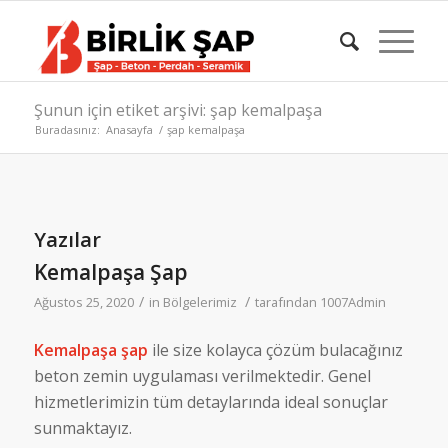
Şunun için etiket arşivi: şap kemalpaşa
Buradasınız:
Anasayfa
/
şap kemalpaşa
Yazılar
Kemalpaşa Şap
/
/
Ağustos 25, 2020
in
Bölgelerimiz
tarafından
1007Admin
Kemalpaşa şap
ile size kolayca çözüm bulacağınız
beton zemin uygulaması verilmektedir. Genel
hizmetlerimizin tüm detaylarında ideal sonuçlar
sunmaktayız.