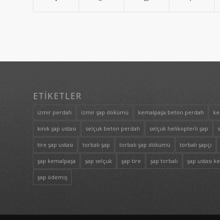
ETIKETLER
izmir perdah
izmir şap dökümü
kemalpaşa beton perdah
ke
kınık şap ustası
selçuk beton perdah
selçuk helikopterli şap
tire şap ustası
torbalı şap
torbalı şap dökümü
torbalı şapçı
şap kemalpaşa
şap selçuk
şap tire
şap torbalı
şap ustası k
şap ödemiş