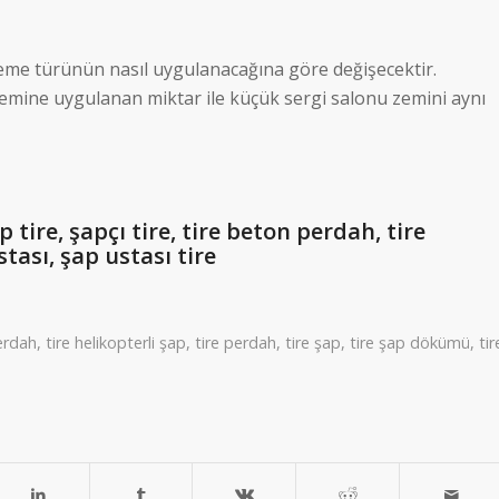
me türünün nasıl uygulanacağına göre değişecektir.
zemine uygulanan miktar ile küçük sergi salonu zemini aynı
p tire, şapçı tire, tire beton perdah, tire
stası, şap ustası tire
erdah
,
tire helikopterli şap
,
tire perdah
,
tire şap
,
tire şap dökümü
,
tir