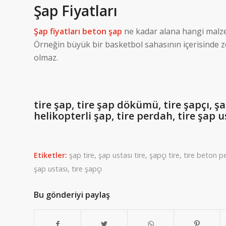
Şap Fiyatları
Şap
fiyatları beton şap
ne kadar alana hangi malze
Örneğin büyük bir basketbol sahasının içerisinde 
olmaz.
tire şap, tire şap dökümü, tire şapçı, şa
helikopterli şap, tire perdah, tire şap u
Etiketler:
şap tire
,
şap ustası tire
,
şapçı tire
,
tire beton p
şap ustası
,
tire şapçı
Bu gönderiyi paylaş