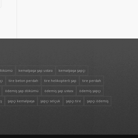
 dökümü
kemalpaşa şap ustası
kemalpaşa şapçı
çı
tire beton perdah
tire helikopterli şap
tire perdah
ödemiş şap dökümü
ödemiş şap ustası
ödemiş şapçı
iş
şapçı kemalpaşa
şapçı selçuk
şapçı tire
şapçı ödemiş