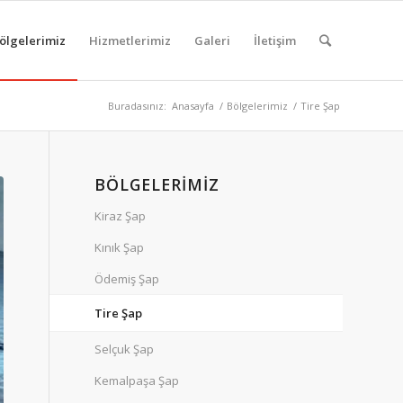
ölgelerimiz
Hizmetlerimiz
Galeri
İletişim
Buradasınız:
Anasayfa
/
Bölgelerimiz
/
Tire Şap
BÖLGELERIMIZ
Kiraz Şap
Kınık Şap
Ödemiş Şap
Tire Şap
Selçuk Şap
Kemalpaşa Şap