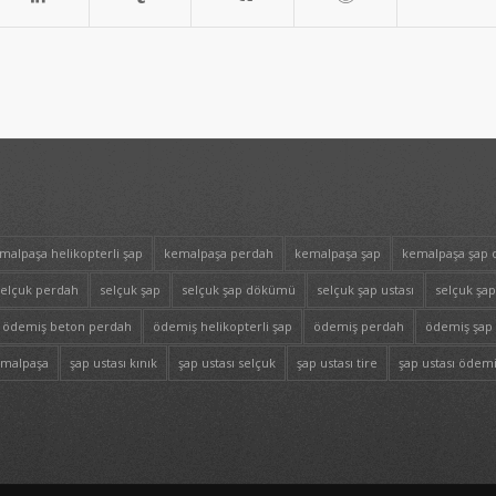
malpaşa helikopterli şap
kemalpaşa perdah
kemalpaşa şap
kemalpaşa şap
selçuk perdah
selçuk şap
selçuk şap dökümü
selçuk şap ustası
selçuk şap
ödemiş beton perdah
ödemiş helikopterli şap
ödemiş perdah
ödemiş şap
emalpaşa
şap ustası kınık
şap ustası selçuk
şap ustası tire
şap ustası ödem