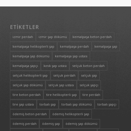
ETIKETLER
izmir perdah
izmir şap dökümü
kemalpaşa beton perdah
kemalpaşa helikopterli şap
kemalpaşa perdah
kemalpaşa şap
kemalpaşa şap dökümü
kemalpaşa şap ustası
kemalpaşa şapçı
kınık şap ustası
selçuk beton perdah
selçuk helikopterli şap
selçuk perdah
selçuk şap
selçuk şap dökümü
selçuk şap ustası
selçuk şapçı
tire beton perdah
tire helikopterli şap
tire perdah
tire şap ustası
torbalı şap
torbalı şap dökümü
torbalı şapçı
ödemiş beton perdah
ödemiş helikopterli şap
ödemiş perdah
ödemiş şap
ödemiş şap dökümü