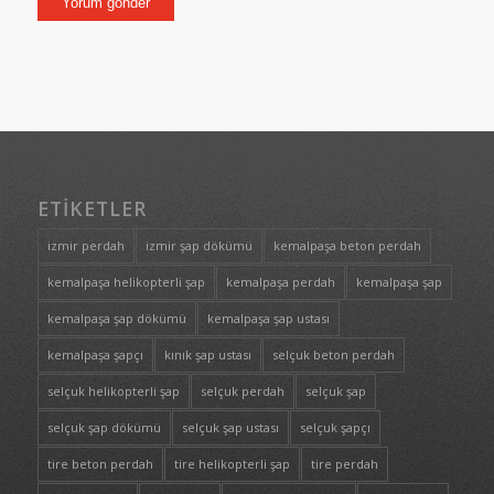
ETIKETLER
izmir perdah
izmir şap dökümü
kemalpaşa beton perdah
kemalpaşa helikopterli şap
kemalpaşa perdah
kemalpaşa şap
kemalpaşa şap dökümü
kemalpaşa şap ustası
kemalpaşa şapçı
kınık şap ustası
selçuk beton perdah
selçuk helikopterli şap
selçuk perdah
selçuk şap
selçuk şap dökümü
selçuk şap ustası
selçuk şapçı
tire beton perdah
tire helikopterli şap
tire perdah