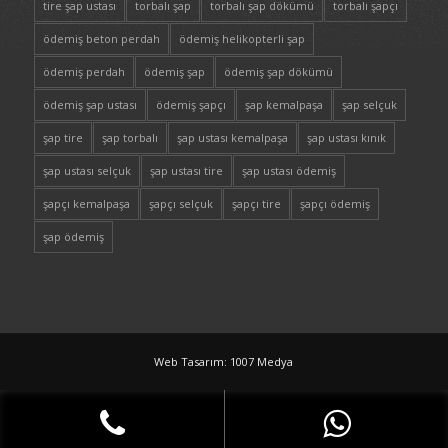
tire şap ustası
torbalı şap
torbalı şap dökümü
torbalı şapçı
ödemiş beton perdah
ödemiş helikopterli şap
ödemiş perdah
ödemiş şap
ödemiş şap dökümü
ödemiş şap ustası
ödemiş şapçı
şap kemalpaşa
şap selçuk
şap tire
şap torbalı
şap ustası kemalpaşa
şap ustası kınık
şap ustası selçuk
şap ustası tire
şap ustası ödemiş
şapçı kemalpaşa
şapçı selçuk
şapçı tire
şapçı ödemiş
şap ödemiş
Web Tasarım: 1007 Medya