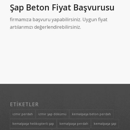
Şap Beton Fiyat Başvurusu
firmamıza başvuru yapabilirsiniz. Uygun fiyat
artılarımızı değerlendirebilirsiniz.
ETIKETLER
izmir perdah
izmir şap dökümü
kemalpaşa beton perdah
kemalpaşa helikopterli şap
kemalpaşa perdah
kemalpaşa şap