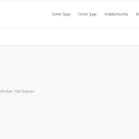
İzmir Şap
İzmir Şap
Hakkımızda
B
afından
1007Admin