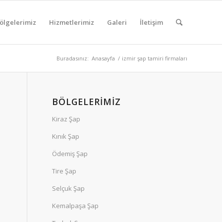
ölgelerimiz
Hizmetlerimiz
Galeri
İletişim
Buradasınız:
Anasayfa
/
izmir şap tamiri firmaları
BÖLGELERIMIZ
Kiraz Şap
Kınık Şap
Ödemiş Şap
Tire Şap
Selçuk Şap
Kemalpaşa Şap