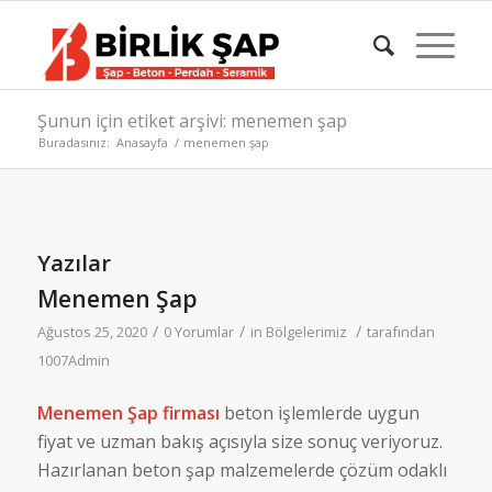
Şunun için etiket arşivi: menemen şap
Buradasınız:
Anasayfa
/
menemen şap
Yazılar
Menemen Şap
/
/
/
Ağustos 25, 2020
0 Yorumlar
in
Bölgelerimiz
tarafından
1007Admin
Menemen Şap firması
beton işlemlerde uygun
fiyat ve uzman bakış açısıyla size sonuç veriyoruz.
Hazırlanan beton şap malzemelerde çözüm odaklı