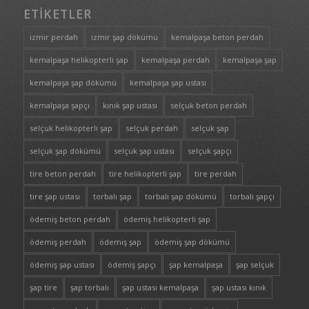
ETIKETLER
izmir perdah
izmir şap dökümü
kemalpaşa beton perdah
kemalpaşa helikopterli şap
kemalpaşa perdah
kemalpaşa şap
kemalpaşa şap dökümü
kemalpaşa şap ustası
kemalpaşa şapçı
kınık şap ustası
selçuk beton perdah
selçuk helikopterli şap
selçuk perdah
selçuk şap
selçuk şap dökümü
selçuk şap ustası
selçuk şapçı
tire beton perdah
tire helikopterli şap
tire perdah
tire şap ustası
torbalı şap
torbalı şap dökümü
torbalı şapçı
ödemiş beton perdah
ödemiş helikopterli şap
ödemiş perdah
ödemiş şap
ödemiş şap dökümü
ödemiş şap ustası
ödemiş şapçı
şap kemalpaşa
şap selçuk
şap tire
şap torbalı
şap ustası kemalpaşa
şap ustası kınık