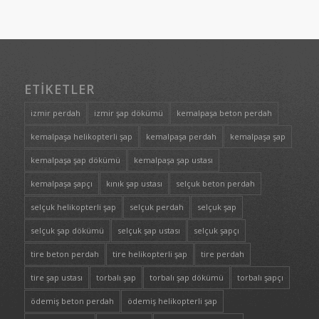
ETIKETLER
izmir perdah
izmir şap dökümü
kemalpaşa beton perdah
kemalpaşa helikopterli şap
kemalpaşa perdah
kemalpaşa şap
kemalpaşa şap dökümü
kemalpaşa şap ustası
kemalpaşa şapçı
kınık şap ustası
selçuk beton perdah
selçuk helikopterli şap
selçuk perdah
selçuk şap
selçuk şap dökümü
selçuk şap ustası
selçuk şapçı
tire beton perdah
tire helikopterli şap
tire perdah
tire şap ustası
torbalı şap
torbalı şap dökümü
torbalı şapçı
ödemiş beton perdah
ödemiş helikopterli şap