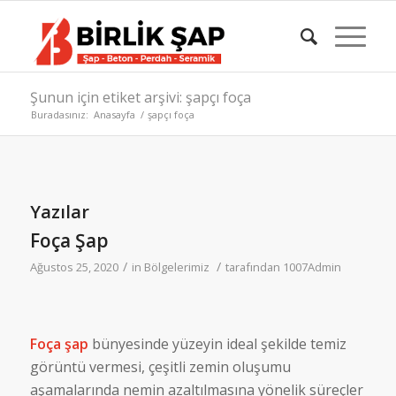
Şunun için etiket arşivi: şapçı foça
Buradasınız:
Anasayfa
/
şapçı foça
Yazılar
Foça Şap
/
/
Ağustos 25, 2020
in
Bölgelerimiz
tarafından
1007Admin
Foça şap
bünyesinde yüzeyin ideal şekilde temiz
görüntü vermesi, çeşitli zemin oluşumu
aşamalarında nemin azaltılmasına yönelik süreçler