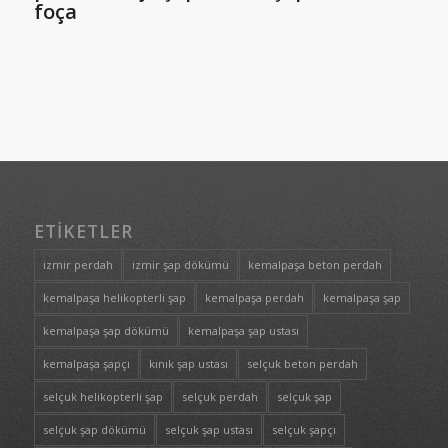
foça
ETIKETLER
izmir perdah
izmir şap dökümü
kemalpaşa beton perdah
kemalpaşa helikopterli şap
kemalpaşa perdah
kemalpaşa şap
kemalpaşa şap dökümü
kemalpaşa şap ustası
kemalpaşa şapçı
kınık şap ustası
selçuk beton perdah
selçuk helikopterli şap
selçuk perdah
selçuk şap
selçuk şap dökümü
selçuk şap ustası
selçuk şapçı