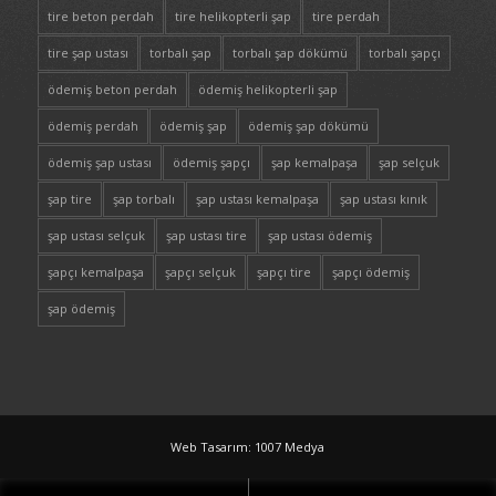
tire beton perdah
tire helikopterli şap
tire perdah
tire şap ustası
torbalı şap
torbalı şap dökümü
torbalı şapçı
ödemiş beton perdah
ödemiş helikopterli şap
ödemiş perdah
ödemiş şap
ödemiş şap dökümü
ödemiş şap ustası
ödemiş şapçı
şap kemalpaşa
şap selçuk
şap tire
şap torbalı
şap ustası kemalpaşa
şap ustası kınık
şap ustası selçuk
şap ustası tire
şap ustası ödemiş
şapçı kemalpaşa
şapçı selçuk
şapçı tire
şapçı ödemiş
şap ödemiş
Web Tasarım: 1007 Medya